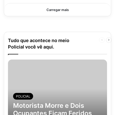
Carregar mais
Tudo que acontece no meio
Página
Pró
anterior
pág
Policial você vê aqui.
POLICIAL
Motorista Morre e Dois
Ocupantes Ficam Feridos