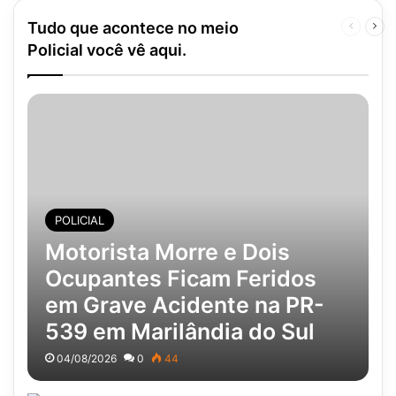
Tudo que acontece no meio
Página
Pró
anterior
pág
Policial você vê aqui.
POLICIAL
Motorista Morre e Dois
Ocupantes Ficam Feridos
em Grave Acidente na PR-
539 em Marilândia do Sul
04/08/2026
0
44