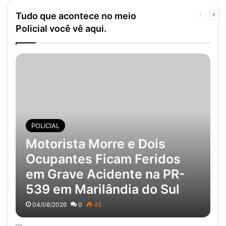
Tudo que acontece no meio
Página
Pró
anterior
pág
Policial você vê aqui.
POLICIAL
Motorista Morre e Dois
Ocupantes Ficam Feridos
em Grave Acidente na PR-
539 em Marilândia do Sul
04/08/2026
0
45