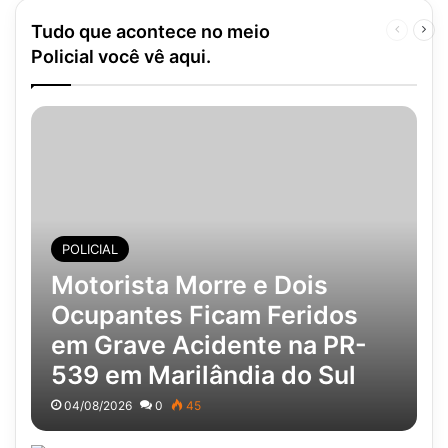
Tudo que acontece no meio
Página
Pró
anterior
pág
Policial você vê aqui.
POLICIAL
Motorista Morre e Dois
Ocupantes Ficam Feridos
em Grave Acidente na PR-
539 em Marilândia do Sul
04/08/2026
0
45