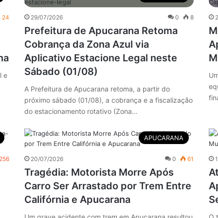
24
29/07/2026
0
8
Prefeitura de Apucarana Retoma
M
Cobrança da Zona Azul via
A
na
Aplicativo Estacione Legal neste
M
Sábado (01/08)
l e
Um
eq
A Prefeitura de Apucarana retoma, a partir do
fin
próximo sábado (01/08), a cobrança e a fiscalização
do estacionamento rotativo (Zona…
APUCARANA
256
20/07/2026
0
61
Tragédia: Motorista Morre Após
A
Carro Ser Arrastado por Trem Entre
A
Califórnia e Apucarana
S
Um grave acidente com trem em Apucarana resultou
O 