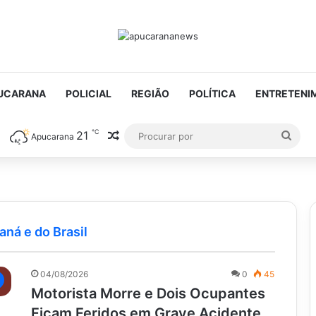
UCARANA
POLICIAL
REGIÃO
POLÍTICA
ENTRETENI
℃
21
Artigo aleatório
Proc
Apucarana
por
aná e do Brasil
04/08/2026
0
45
Motorista Morre e Dois Ocupantes
Ficam Feridos em Grave Acidente