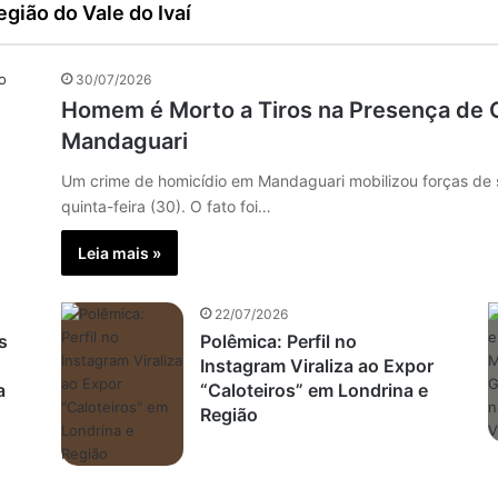
gião do Vale do Ivaí
30/07/2026
Homem é Morto a Tiros na Presença de 
Mandaguari
Um crime de homicídio em Mandaguari mobilizou forças de
quinta-feira (30). O fato foi…
Leia mais »
22/07/2026
s
Polêmica: Perfil no
Instagram Viraliza ao Expor
a
“Caloteiros” em Londrina e
Região