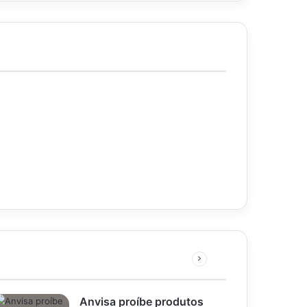
Próxima
página
Anvisa proíbe produtos