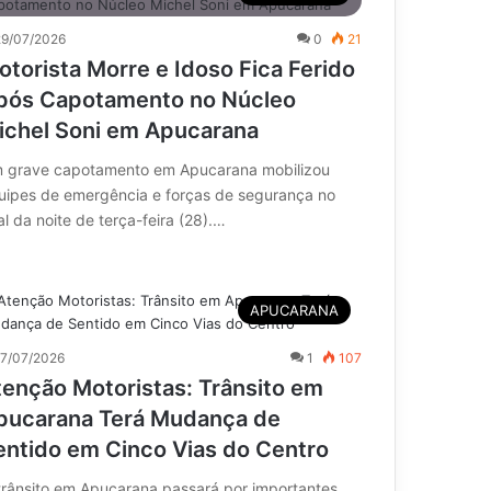
29/07/2026
0
21
otorista Morre e Idoso Fica Ferido
pós Capotamento no Núcleo
ichel Soni em Apucarana
 grave capotamento em Apucarana mobilizou
uipes de emergência e forças de segurança no
al da noite de terça-feira (28).…
APUCARANA
17/07/2026
1
107
tenção Motoristas: Trânsito em
pucarana Terá Mudança de
entido em Cinco Vias do Centro
trânsito em Apucarana passará por importantes