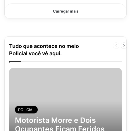
Carregar mais
Tudo que acontece no meio
Página
Pró
anterior
pág
Policial você vê aqui.
POLICIAL
Motorista Morre e Dois
Ocupantes Ficam Feridos