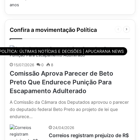
Confira a movimentação Política
Página
Próxim
anterior
página
POLÍTICA: ÚLTIMAS NOTÍCIAS E DECISÕES | APUCARANA NEWS
15/07/2026
0
8
Comissão Aprova Parecer de Beto
Preto Que Endurece Punição Para
Escapamento Adulterado
A Comissão da Câmara dos Deputados aprovou o parecer
do deputado federal Beto Preto ao projeto de lei que
endurece…
24/04/2026
Correios registram prejuízo de R$