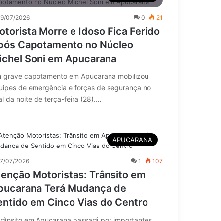
29/07/2026
0
21
otorista Morre e Idoso Fica Ferido
pós Capotamento no Núcleo
ichel Soni em Apucarana
 grave capotamento em Apucarana mobilizou
uipes de emergência e forças de segurança no
al da noite de terça-feira (28).…
APUCARANA
17/07/2026
1
107
tenção Motoristas: Trânsito em
pucarana Terá Mudança de
entido em Cinco Vias do Centro
trânsito em Apucarana passará por importantes