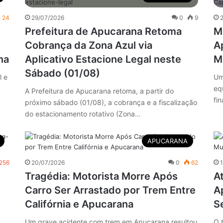
24
29/07/2026
0
9
Prefeitura de Apucarana Retoma
M
Cobrança da Zona Azul via
A
na
Aplicativo Estacione Legal neste
M
Sábado (01/08)
l e
Um
eq
A Prefeitura de Apucarana retoma, a partir do
fin
próximo sábado (01/08), a cobrança e a fiscalização
do estacionamento rotativo (Zona…
APUCARANA
256
20/07/2026
0
62
Tragédia: Motorista Morre Após
A
Carro Ser Arrastado por Trem Entre
A
Califórnia e Apucarana
S
Um grave acidente com trem em Apucarana resultou
O 