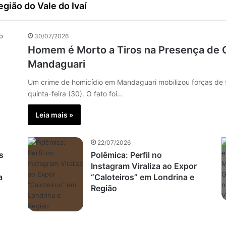
gião do Vale do Ivaí
30/07/2026
Homem é Morto a Tiros na Presença de 
Mandaguari
Um crime de homicídio em Mandaguari mobilizou forças de
quinta-feira (30). O fato foi…
Leia mais »
22/07/2026
s
Polêmica: Perfil no
Instagram Viraliza ao Expor
a
“Caloteiros” em Londrina e
Região