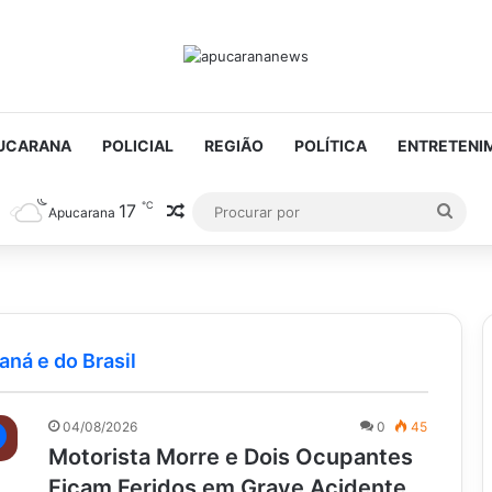
UCARANA
POLICIAL
REGIÃO
POLÍTICA
ENTRETENI
℃
17
Artigo aleatório
Proc
Apucarana
por
aná e do Brasil
04/08/2026
0
45
Motorista Morre e Dois Ocupantes
Ficam Feridos em Grave Acidente