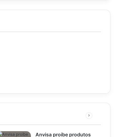
Próxima
página
Anvisa proíbe produtos