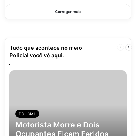
Carregar mais
Tudo que acontece no meio
Página
Pró
anterior
pág
Policial você vê aqui.
POLICIAL
Motorista Morre e Dois
Ocupantes Ficam Feridos